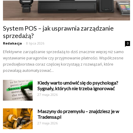
System POS – jak usprawnia zarządzanie
sprzedażą?
Redakacja
-
8 lipca 2026
0
Efektywne zarządzanie sprzedażą to dziś znacznie więcej niż samo
wystawianie paragonów czy przyjmowanie płatności. Współczesne
przedsiębiorstwa coraz częściej korzystają z rozwiązań, które
pozwalają automatyzować...
Kiedy warto umówić się do psychologa?
Sygnały, których nie trzeba ignorować
27 maja 2026
Maszyny do przemysłu – znajdziesz je w
Tradensa.pl
27 maja 2026