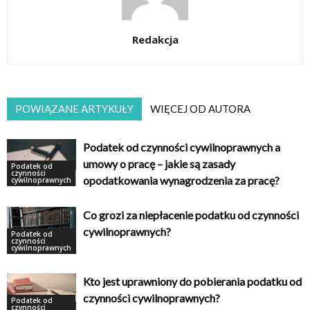
Redakcja
POWIĄZANE ARTYKUŁY
WIĘCEJ OD AUTORA
Podatek od czynności cywilnoprawnych a
umowy o pracę – jakie są zasady
Podatek od
czynności
opodatkowania wynagrodzenia za pracę?
cywilnoprawnych
Co grozi za niepłacenie podatku od czynności
cywilnoprawnych?
Podatek od
czynności
cywilnoprawnych
Kto jest uprawniony do pobierania podatku od
czynności cywilnoprawnych?
Podatek od
czynności