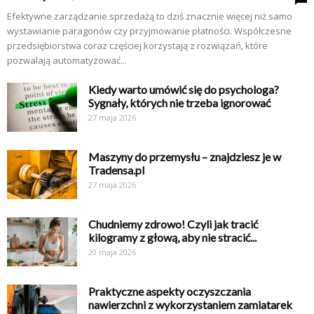
Efektywne zarządzanie sprzedażą to dziś znacznie więcej niż samo
wystawianie paragonów czy przyjmowanie płatności. Współczesne
przedsiębiorstwa coraz częściej korzystają z rozwiązań, które
pozwalają automatyzować...
Kiedy warto umówić się do psychologa?
Sygnały, których nie trzeba ignorować
27 maja 2026
Maszyny do przemysłu – znajdziesz je w
Tradensa.pl
27 maja 2026
Chudniemy zdrowo! Czyli jak tracić
kilogramy z głową, aby nie stracić...
20 maja 2026
Praktyczne aspekty oczyszczania
nawierzchni z wykorzystaniem zamiatarek