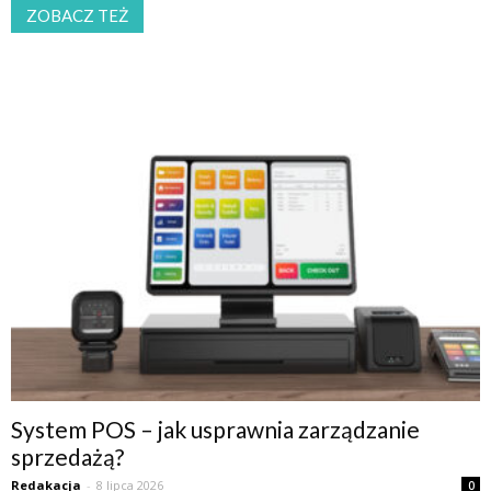
ZOBACZ TEŻ
System POS – jak usprawnia zarządzanie
sprzedażą?
Redakacja
-
8 lipca 2026
0