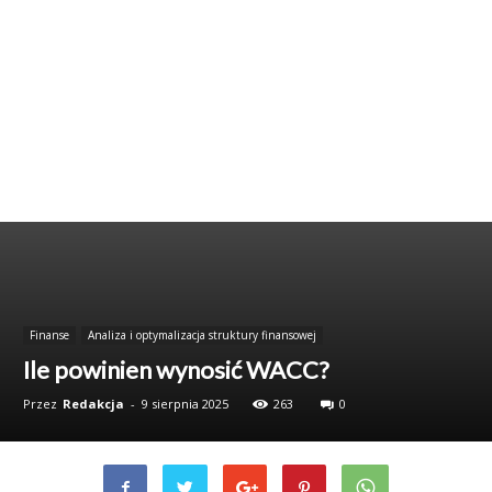
Finanse
Analiza i optymalizacja struktury finansowej
Ile powinien wynosić WACC?
Przez
Redakcja
-
9 sierpnia 2025
263
0