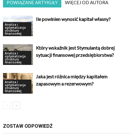
POWIĄZANE ARTYKUŁY
WIĘCEJ OD AUTORA
Ile powinien wynosić kapitał własny?
Analiza i
optymalizacja
struktury
finansowej
Który wskaźnik jest Stymulantą dobrej
Analiza i
sytuacji finansowej przedsiębiorstwa?
optymalizacja
struktury
finansowej
Jaka jest różnica między kapitałem
Analiza i
zapasowym a rezerwowym?
optymalizacja
struktury
finansowej
ZOSTAW ODPOWIEDŹ