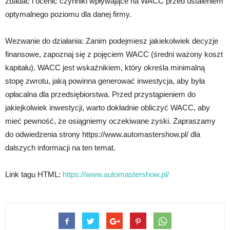
zbadać i ocenić czynniki wpływające na WACC przed ustaleniem
optymalnego poziomu dla danej firmy.
Wezwanie do działania: Zanim podejmiesz jakiekolwiek decyzje
finansowe, zapoznaj się z pojęciem WACC (średni ważony koszt
kapitału). WACC jest wskaźnikiem, który określa minimalną
stopę zwrotu, jaką powinna generować inwestycja, aby była
opłacalna dla przedsiębiorstwa. Przed przystąpieniem do
jakiejkolwiek inwestycji, warto dokładnie obliczyć WACC, aby
mieć pewność, że osiągniemy oczekiwane zyski. Zapraszamy
do odwiedzenia strony https://www.automastershow.pl/ dla
dalszych informacji na ten temat.
Link tagu HTML:
https://www.automastershow.pl/