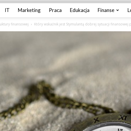
IT
Marketing
Praca
Edukacja
Finanse
L
ruktury finansowej
Który wskaźnik jest Stymulantą dobrej sytuacji finansowej