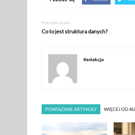
Poprzedni artykuł
Co to jest struktura danych?
Redakcja
POWIĄZANE ARTYKUŁY
WIĘCEJ OD A