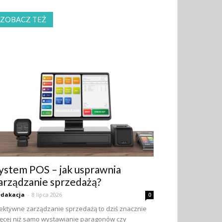
ZOBACZ TEŻ
ystem POS – jak usprawnia
arządzanie sprzedażą?
edakacja
-
8 lipca 2026
0
ektywne zarządzanie sprzedażą to dziś znacznie
ęcej niż samo wystawianie paragonów czy