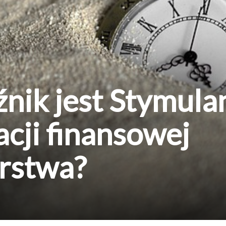
nik jest Stymula
acji finansowej
orstwa?