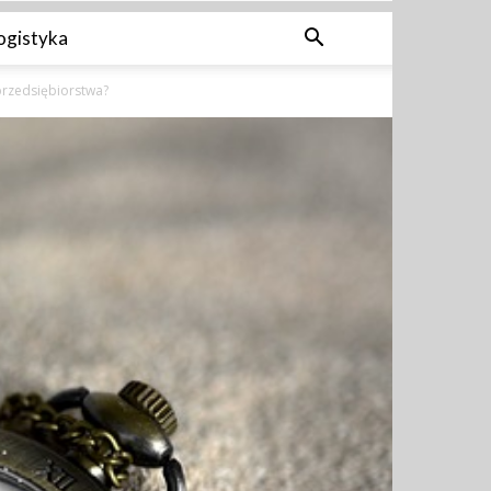
ogistyka
 przedsiębiorstwa?