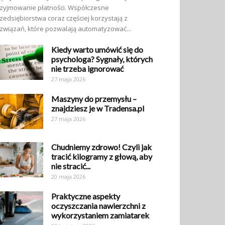
zyjmowanie płatności. Współczesne
zedsiębiorstwa coraz częściej korzystają z
związań, które pozwalają automatyzować...
Kiedy warto umówić się do
psychologa? Sygnały, których
nie trzeba ignorować
27 maja 2026
Maszyny do przemysłu –
znajdziesz je w Tradensa.pl
27 maja 2026
Chudniemy zdrowo! Czyli jak
tracić kilogramy z głową, aby
nie stracić...
20 maja 2026
Praktyczne aspekty
oczyszczania nawierzchni z
wykorzystaniem zamiatarek