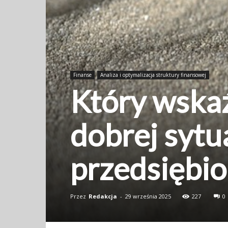
Finanse
Analiza i optymalizacja struktury finansowej
Który wskaź
dobrej sytu
przedsiębi
Przez
Redakcja
-
29 września 2025
227
0