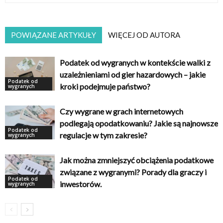
POWIĄZANE ARTYKUŁY
WIĘCEJ OD AUTORA
Podatek od wygranych w kontekście walki z
uzależnieniami od gier hazardowych – jakie
Podatek od
kroki podejmuje państwo?
wygranych
Czy wygrane w grach internetowych
podlegają opodatkowaniu? Jakie są najnowsze
Podatek od
regulacje w tym zakresie?
wygranych
Jak można zmniejszyć obciążenia podatkowe
związane z wygranymi? Porady dla graczy i
Podatek od
inwestorów.
wygranych