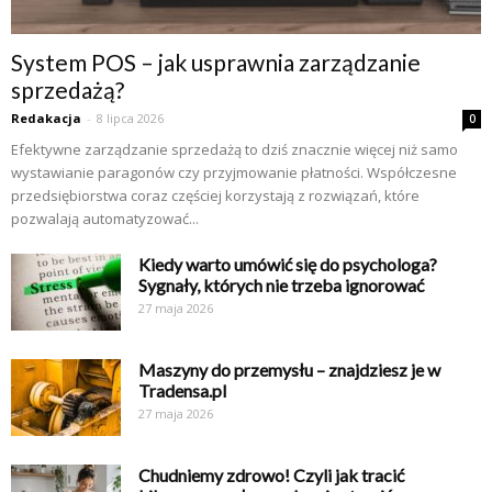
System POS – jak usprawnia zarządzanie
sprzedażą?
Redakacja
-
8 lipca 2026
0
Efektywne zarządzanie sprzedażą to dziś znacznie więcej niż samo
wystawianie paragonów czy przyjmowanie płatności. Współczesne
przedsiębiorstwa coraz częściej korzystają z rozwiązań, które
pozwalają automatyzować...
Kiedy warto umówić się do psychologa?
Sygnały, których nie trzeba ignorować
27 maja 2026
Maszyny do przemysłu – znajdziesz je w
Tradensa.pl
27 maja 2026
Chudniemy zdrowo! Czyli jak tracić