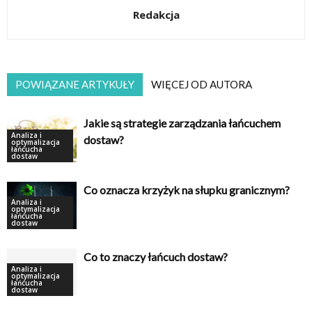
Redakcja
POWIĄZANE ARTYKUŁY
WIĘCEJ OD AUTORA
Jakie są strategie zarządzania łańcuchem
Analiza i
dostaw?
optymalizacja
łańcucha
dostaw
Co oznacza krzyżyk na słupku granicznym?
Analiza i
optymalizacja
łańcucha
dostaw
Co to znaczy łańcuch dostaw?
Analiza i
optymalizacja
łańcucha
dostaw