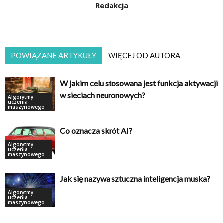
Redakcja
POWIĄZANE ARTYKUŁY
WIĘCEJ OD AUTORA
W jakim celu stosowana jest funkcja aktywacji
w sieciach neuronowych?
Algorytmy
uczenia
maszynowego
Co oznacza skrót AI?
Algorytmy
uczenia
maszynowego
Jak się nazywa sztuczna inteligencja muska?
Algorytmy
uczenia
maszynowego