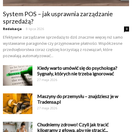
System POS – jak usprawnia zarządzanie
sprzedażą?
Redakacja
-
8 lipca 2026
0
Efektywne zarządzanie sprzedażą to dziś znacznie więcej niż samo
wystawianie paragonów czy przyjmowanie płatności. Współczesne
przedsiębiorstwa coraz częściej korzystają z rozwiązań, które
pozwalają automatyzować...
Kiedy warto umówić się do psychologa?
Sygnały, których nie trzeba ignorować
27 maja 2026
Maszyny do przemysłu – znajdziesz je w
Tradensa.pl
27 maja 2026
Chudniemy zdrowo! Czyli jak tracić
kilogramy z głową, aby nie stracić...