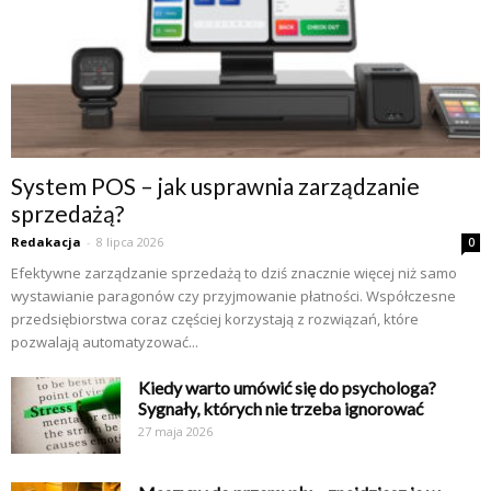
System POS – jak usprawnia zarządzanie
sprzedażą?
Redakacja
-
8 lipca 2026
0
Efektywne zarządzanie sprzedażą to dziś znacznie więcej niż samo
wystawianie paragonów czy przyjmowanie płatności. Współczesne
przedsiębiorstwa coraz częściej korzystają z rozwiązań, które
pozwalają automatyzować...
Kiedy warto umówić się do psychologa?
Sygnały, których nie trzeba ignorować
27 maja 2026