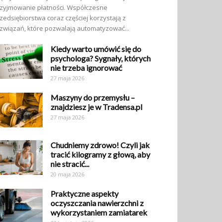
zyjmowanie płatności. Współczesne
zedsiębiorstwa coraz częściej korzystają z
związań, które pozwalają automatyzować...
Kiedy warto umówić się do
psychologa? Sygnały, których
nie trzeba ignorować
27 maja 2026
Maszyny do przemysłu –
znajdziesz je w Tradensa.pl
27 maja 2026
Chudniemy zdrowo! Czyli jak
tracić kilogramy z głową, aby
nie stracić...
20 maja 2026
Praktyczne aspekty
oczyszczania nawierzchni z
wykorzystaniem zamiatarek