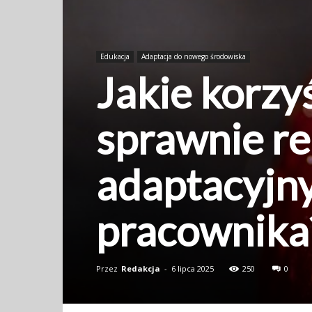
Edukacja
Adaptacja do nowego środowiska
Jakie korzyś
sprawnie re
adaptacyjn
pracownika
Przez
Redakcja
-
6 lipca 2025
250
0