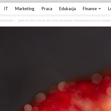
IT
Marketing
Praca
Edukacja
Finanse
L
rodowiska
Jakie korzyści niesie dla firmy sprawnie realizowany proces ada