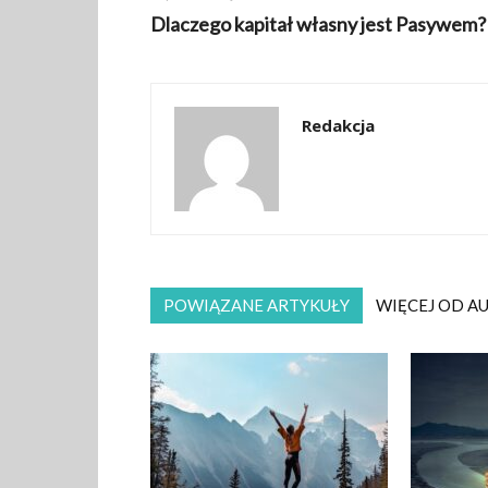
Dlaczego kapitał własny jest Pasywem?
Redakcja
POWIĄZANE ARTYKUŁY
WIĘCEJ OD A