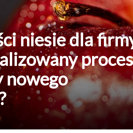
ci niesie dla firm
alizowany proce
y nowego
?