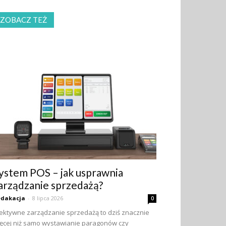
ZOBACZ TEŻ
ystem POS – jak usprawnia
arządzanie sprzedażą?
edakacja
-
8 lipca 2026
0
ektywne zarządzanie sprzedażą to dziś znacznie
ęcej niż samo wystawianie paragonów czy