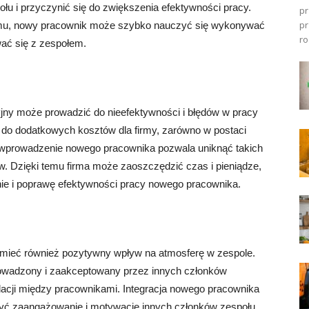
u i przyczynić się do zwiększenia efektywności pracy.
pr
pr
emu, nowy pracownik może szybko nauczyć się wykonywać
ro
wać się z zespołem.
jny może prowadzić do nieefektywności i błędów w pracy
 do dodatkowych kosztów dla firmy, zarówno w postaci
e wprowadzenie nowego pracownika pozwala uniknąć takich
dów. Dzięki temu firma może zaoszczędzić czas i pieniądze,
ie i poprawę efektywności pracy nowego pracownika.
mieć również pozytywny wpływ na atmosferę w zespole.
rowadzony i zaakceptowany przez innych członków
lacji między pracownikami. Integracja nowego pracownika
yć zaangażowanie i motywację innych członków zespołu