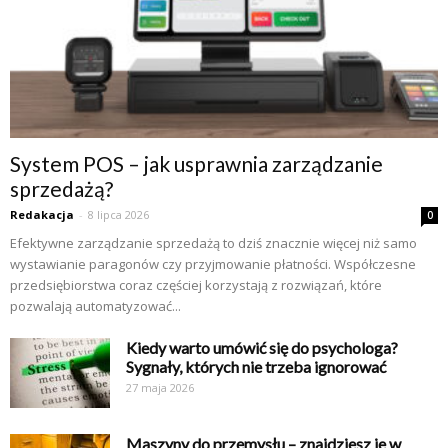
System POS – jak usprawnia zarządzanie
sprzedażą?
Redakacja
-
8 lipca 2026
0
Efektywne zarządzanie sprzedażą to dziś znacznie więcej niż samo
wystawianie paragonów czy przyjmowanie płatności. Współczesne
przedsiębiorstwa coraz częściej korzystają z rozwiązań, które
pozwalają automatyzować...
Kiedy warto umówić się do psychologa?
Sygnały, których nie trzeba ignorować
27 maja 2026
Maszyny do przemysłu – znajdziesz je w