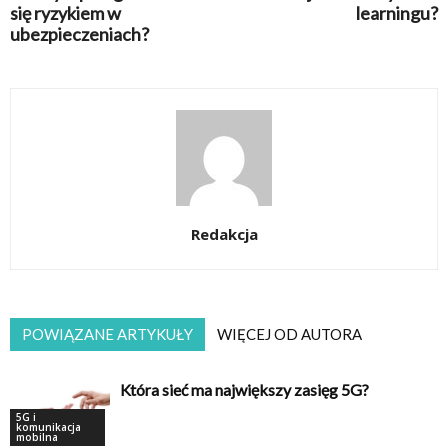
się ryzykiem w
learningu?
ubezpieczeniach?
Redakcja
POWIĄZANE ARTYKUŁY
WIĘCEJ OD AUTORA
Która sieć ma największy zasięg 5G?
5G i
komunikacja
mobilna