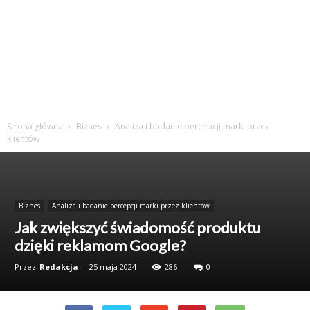
Strona główna
Biznes
Analiza i badanie percepcji marki przez
klientów
Biznes
Analiza i badanie percepcji marki przez klientów
Jak zwiększyć świadomość produktu
dzięki reklamom Google?
Przez
Redakcja
-
25 maja 2024
286
0