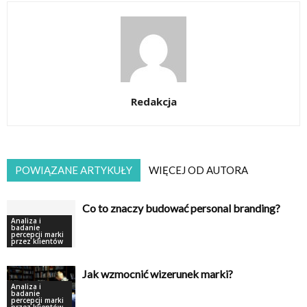
Redakcja
POWIĄZANE ARTYKUŁY
WIĘCEJ OD AUTORA
Co to znaczy budować personal branding?
Analiza i
badanie
percepcji marki
przez klientów
Jak wzmocnić wizerunek marki?
Analiza i
badanie
percepcji marki
przez klientów