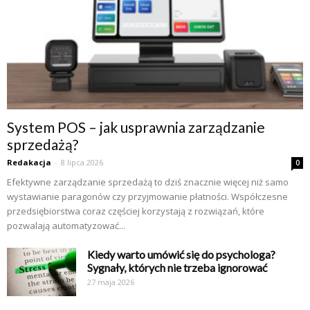
System POS – jak usprawnia zarządzanie
sprzedażą?
Redakacja
-
8 lipca 2026
0
Efektywne zarządzanie sprzedażą to dziś znacznie więcej niż samo
wystawianie paragonów czy przyjmowanie płatności. Współczesne
przedsiębiorstwa coraz częściej korzystają z rozwiązań, które
pozwalają automatyzować...
Kiedy warto umówić się do psychologa?
Sygnały, których nie trzeba ignorować
27 maja 2026