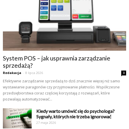
System POS – jak usprawnia zarządzanie
sprzedażą?
Redakacja
-
8 lipca 2026
0
Efektywne zarządzanie sprzedażą to dziś znacznie więcej niż samo
wystawianie paragonów czy przyjmowanie płatności. Współczesne
przedsiębiorstwa coraz częściej korzystają z rozwiązań, które
pozwalają automatyzować...
Kiedy warto umówić się do psychologa?
Sygnały, których nie trzeba ignorować
27 maja 2026