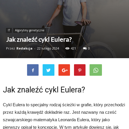
IT
Algorytmy genetyczne
Jak znaleźć cykl Eulera?
Przez
Redakcja
-
22 lutego 2024
421
0
Jak znaleźć cykl Eulera?
Cykl Eulera to specjalny rodzaj ścieżki w grafie, który przechodzi
przez każdą krawędź dokładnie raz. Jest nazwany na cześć
szwajcarskiego matematyka Leonarda Eulera, który jako
pierwszy opisał tę koncepcję. W tym artykule dowiesz się, jak