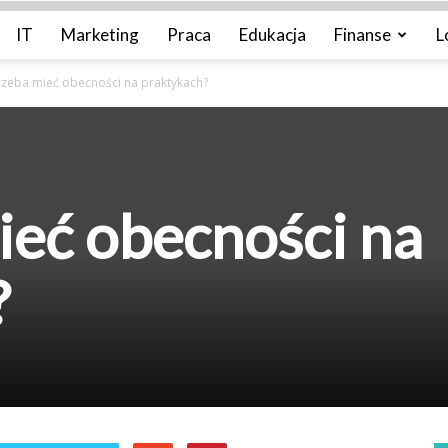
IT
Marketing
Praca
Edukacja
Finanse
L
trzeba mieć obecności na praktykach?
mieć obecności na
?