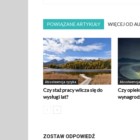
POWIĄZANE ARTYKUŁY
WIĘCEJ OD A
Absolwencja ryzyka
Absolwencja
Czy staż pracy wlicza się do
Czy opiek
wysługi lat?
wynagrod
ZOSTAW ODPOWIEDŹ