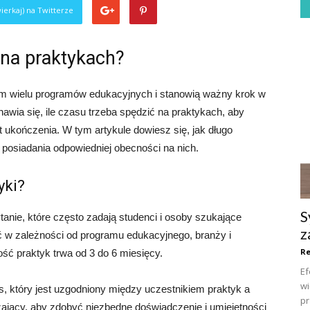
ierkaj) na Twitterze
 na praktykach?
m wielu programów edukacyjnych i stanowią ważny krok w
wia się, ile czasu trzeba spędzić na praktykach, aby
 ukończenia. W tym artykule dowiesz się, jak długo
z posiadania odpowiedniej obecności na nich.
yki?
S
tanie, które często zadają studenci i osoby szukające
z
ć w zależności od programu edukacyjnego, branży i
R
ć praktyk trwa od 3 do 6 miesięcy.
Ef
wi
s, który jest uzgodniony między uczestnikiem praktyk a
pr
ający, aby zdobyć niezbędne doświadczenie i umiejętności