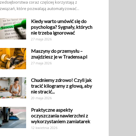
zedsiębiorstwa coraz częściej korzystają z
związań, które pozwalają automatyzować...
Kiedy warto umówić się do
psychologa? Sygnały, których
nie trzeba ignorować
27 maja 2026
Maszyny do przemysłu –
znajdziesz je w Tradensa.pl
27 maja 2026
Chudniemy zdrowo! Czyli jak
tracić kilogramy z głową, aby
nie stracić...
20 maja 2026
Praktyczne aspekty
oczyszczania nawierzchni z
wykorzystaniem zamiatarek
12 kwietnia 2026