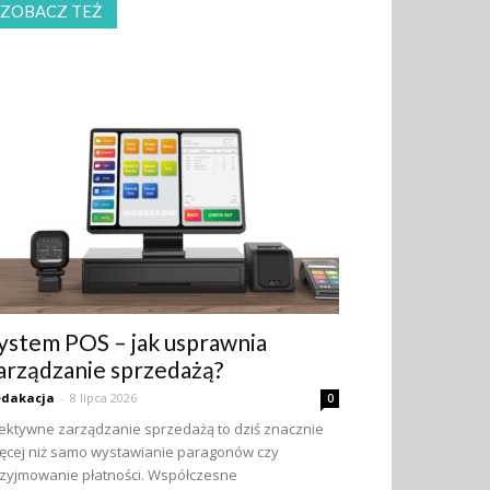
ZOBACZ TEŻ
ystem POS – jak usprawnia
arządzanie sprzedażą?
edakacja
-
8 lipca 2026
0
ektywne zarządzanie sprzedażą to dziś znacznie
ęcej niż samo wystawianie paragonów czy
zyjmowanie płatności. Współczesne