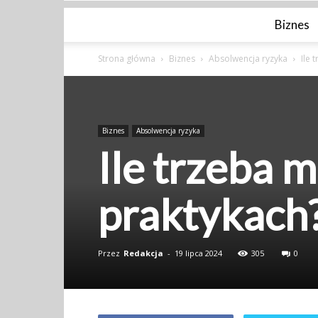
Biznes
Strona główna
Biznes
Absolwencja ryzyka
Ile 
Biznes
Absolwencja ryzyka
Ile trzeba 
praktykach
Przez
Redakcja
-
19 lipca 2024
305
0