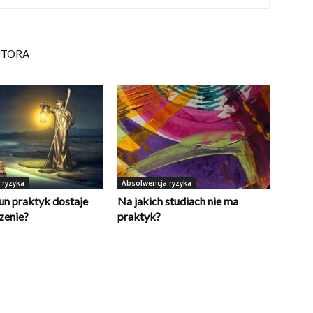
UTORA
 ryzyka
Absolwencja ryzyka
un praktyk dostaje
Na jakich studiach nie ma
zenie?
praktyk?