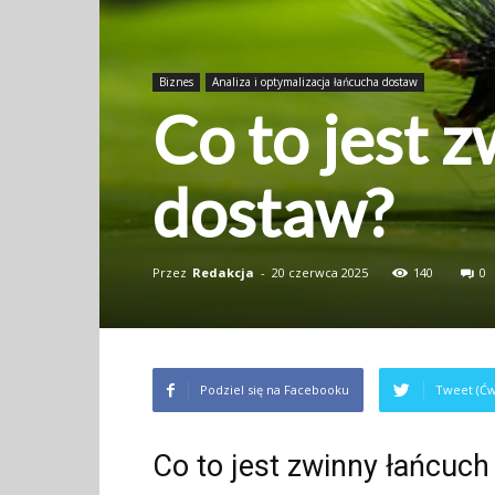
Biznes
Analiza i optymalizacja łańcucha dostaw
Co to jest 
dostaw?
Przez
Redakcja
-
20 czerwca 2025
140
0
Podziel się na Facebooku
Tweet (Ćw
Co to jest zwinny łańcuc