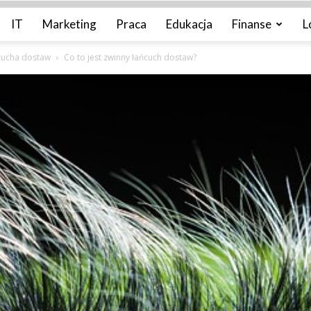
IT
Marketing
Praca
Edukacja
Finanse
L
ńcucha dostaw
Co to jest zwinny łańcuch dostaw?