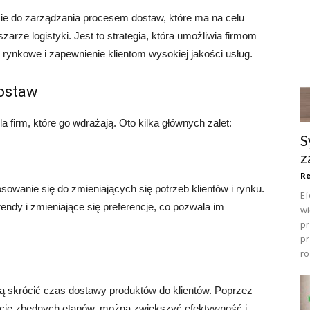
ie do zarządzania procesem dostaw, które ma na celu
arze logistyki. Jest to strategia, która umożliwia firmom
 rynkowe i zapewnienie klientom wysokiej jakości usług.
dostaw
a firm, które go wdrażają. Oto kilka głównych zalet:
S
z
R
owanie się do zmieniających się potrzeb klientów i rynku.
Ef
ndy i zmieniające się preferencje, co pozwala im
wi
pr
pr
ro
ą skrócić czas dostawy produktów do klientów. Poprzez
nację zbędnych etapów, można zwiększyć efektywność i