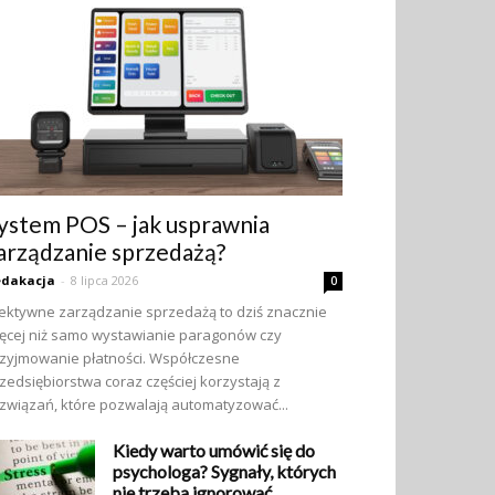
ystem POS – jak usprawnia
arządzanie sprzedażą?
edakacja
-
8 lipca 2026
0
ektywne zarządzanie sprzedażą to dziś znacznie
ęcej niż samo wystawianie paragonów czy
zyjmowanie płatności. Współczesne
zedsiębiorstwa coraz częściej korzystają z
związań, które pozwalają automatyzować...
Kiedy warto umówić się do
psychologa? Sygnały, których
nie trzeba ignorować