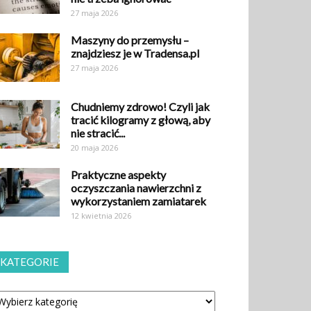
27 maja 2026
Maszyny do przemysłu –
znajdziesz je w Tradensa.pl
27 maja 2026
Chudniemy zdrowo! Czyli jak
tracić kilogramy z głową, aby
nie stracić...
20 maja 2026
Praktyczne aspekty
oczyszczania nawierzchni z
wykorzystaniem zamiatarek
12 kwietnia 2026
KATEGORIE
tegorie