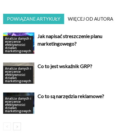
POWIĄZANE ARTYKUŁY
WIĘCEJ OD AUTORA
Jak napisać streszczenie planu
Analiza danych i
mierzenie
marketingowego?
efektywności
działań
marketingowych
Co to jest wskaźnik GRP?
Analiza danych i
mierzenie
efektywności
działań
marketingowych
Co to są narzędzia reklamowe?
Analiza danych i
mierzenie
efektywności
działań
marketingowych