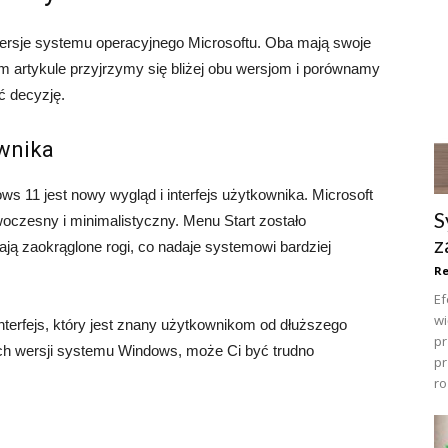
ersje systemu operacyjnego Microsoftu. Oba mają swoje
tym artykule przyjrzymy się bliżej obu wersjom i porównamy
ć decyzję.
ownika
s 11 jest nowy wygląd i interfejs użytkownika. Microsoft
S
woczesny i minimalistyczny. Menu Start zostało
z
ją zaokrąglone rogi, co nadaje systemowi bardziej
R
Ef
wi
nterfejs, który jest znany użytkownikom od dłuższego
pr
ych wersji systemu Windows, może Ci być trudno
pr
ro