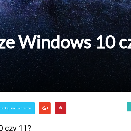
sze Windows 10 c
ierkaj) na Twitterze
0 czy 11?