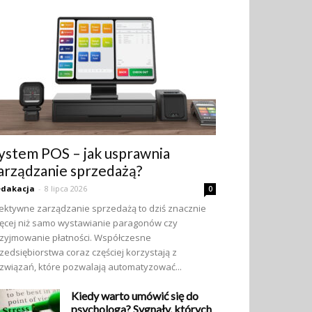
ystem POS – jak usprawnia
arządzanie sprzedażą?
edakacja
-
8 lipca 2026
0
ektywne zarządzanie sprzedażą to dziś znacznie
ęcej niż samo wystawianie paragonów czy
zyjmowanie płatności. Współczesne
zedsiębiorstwa coraz częściej korzystają z
związań, które pozwalają automatyzować...
Kiedy warto umówić się do
psychologa? Sygnały, których