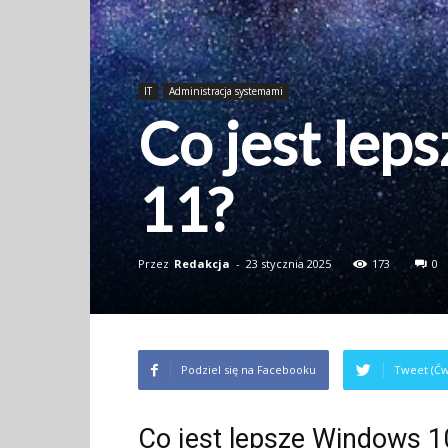
IT
Administracja systemami
Co jest lep
11?
Przez
Redakcja
-
23 stycznia 2025
173
0
Podziel się na Facebooku
Tweet (Ćw
Co jest lepsze Windows 1