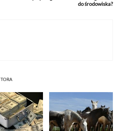
do środowiska?
UTORA