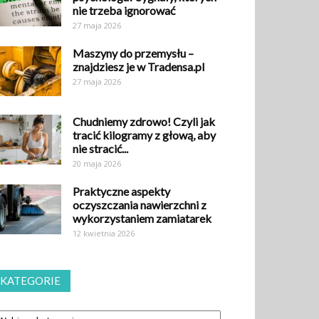
nie trzeba ignorować
27 maja 2026
Maszyny do przemysłu –
znajdziesz je w Tradensa.pl
27 maja 2026
Chudniemy zdrowo! Czyli jak
tracić kilogramy z głową, aby
nie stracić...
20 maja 2026
Praktyczne aspekty
oczyszczania nawierzchni z
wykorzystaniem zamiatarek
12 kwietnia 2026
KATEGORIE
tegorie