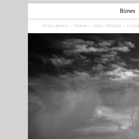
Biznes
Strona główna
Finanse
Akcje i obligacje
Co jes