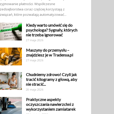
zyjmowanie płatności. Współczesne
zedsiębiorstwa coraz częściej korzystają z
związań, które pozwalają automatyzować...
Kiedy warto umówić się do
psychologa? Sygnały, których
nie trzeba ignorować
27 maja 2026
Maszyny do przemysłu –
znajdziesz je w Tradensa.pl
27 maja 2026
Chudniemy zdrowo! Czyli jak
tracić kilogramy z głową, aby
nie stracić...
20 maja 2026
Praktyczne aspekty
oczyszczania nawierzchni z
wykorzystaniem zamiatarek