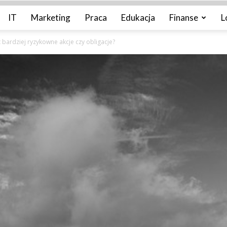
IT
Marketing
Praca
Edukacja
Finanse
L
t bardziej ryzykowne akcje czy obligacje?