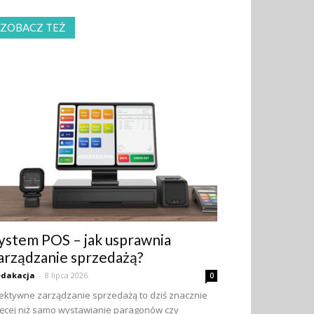
ZOBACZ TEŻ
ystem POS – jak usprawnia
arządzanie sprzedażą?
edakacja
-
8 lipca 2026
0
ektywne zarządzanie sprzedażą to dziś znacznie
ęcej niż samo wystawianie paragonów czy