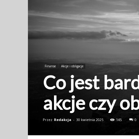
Finanse
Akcje i obligacje
Co jest bar
akcje czy ob
Przez
Redakcja
-
30 kwietnia 2025
145
0