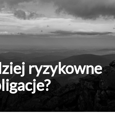
dziej ryzykowne
ligacje?