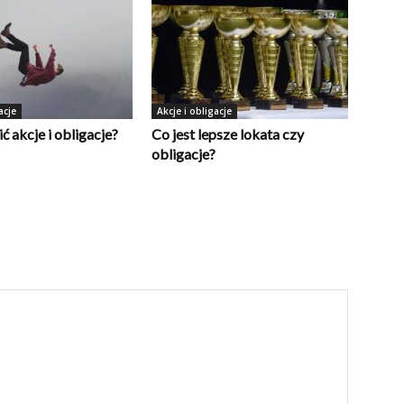
acje
Akcje i obligacje
ć akcje i obligacje?
Co jest lepsze lokata czy
obligacje?