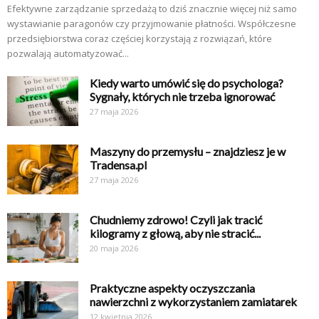
Efektywne zarządzanie sprzedażą to dziś znacznie więcej niż samo
wystawianie paragonów czy przyjmowanie płatności. Współczesne
przedsiębiorstwa coraz częściej korzystają z rozwiązań, które
pozwalają automatyzować...
Kiedy warto umówić się do psychologa?
Sygnały, których nie trzeba ignorować
27 maja 2026
Maszyny do przemysłu – znajdziesz je w
Tradensa.pl
27 maja 2026
Chudniemy zdrowo! Czyli jak tracić
kilogramy z głową, aby nie stracić...
20 maja 2026
Praktyczne aspekty oczyszczania
nawierzchni z wykorzystaniem zamiatarek
12 kwietnia 2026