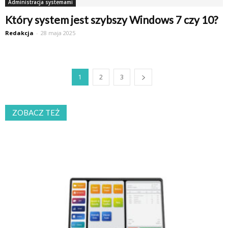
Administracja systemami
Który system jest szybszy Windows 7 czy 10?
Redakcja
-
28 maja 2025
1
2
3
ZOBACZ TEŻ