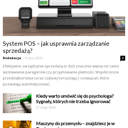
System POS – jak usprawnia zarządzanie
sprzedażą?
Redakacja
-
8 lipca 2026
0
Efektywne zarządzanie sprzedażą to dziś znacznie więcej niż samo
wystawianie paragonów czy przyjmowanie płatności. Współczesne
przedsiębiorstwa coraz częściej korzystają z rozwiązań, które
pozwalają automatyzować...
Kiedy warto umówić się do psychologa?
Sygnały, których nie trzeba ignorować
27 maja 2026
Maszyny do przemysłu – znajdziesz je w