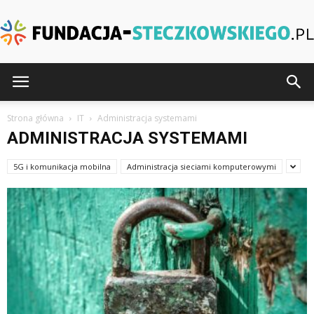
Fundacja-
Strona główna
IT
Administracja systemami
ADMINISTRACJA SYSTEMAMI
Steczkowskiego.pl
5G i komunikacja mobilna
Administracja sieciami komputerowymi