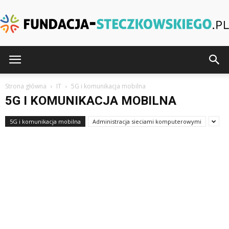
Fundacja-
Strona główna
IT
5G i komunikacja mobilna
5G I KOMUNIKACJA MOBILNA
Steczkowskiego.pl
5G i komunikacja mobilna
Administracja sieciami komputerowymi