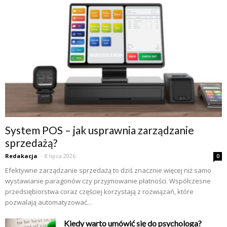
System POS – jak usprawnia zarządzanie
sprzedażą?
Redakacja
-
8 lipca 2026
0
Efektywne zarządzanie sprzedażą to dziś znacznie więcej niż samo
wystawianie paragonów czy przyjmowanie płatności. Współczesne
przedsiębiorstwa coraz częściej korzystają z rozwiązań, które
pozwalają automatyzować...
Kiedy warto umówić się do psychologa?