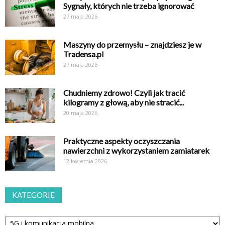
Sygnały, których nie trzeba ignorować
27 maja 2026
Maszyny do przemysłu – znajdziesz je w
Tradensa.pl
27 maja 2026
Chudniemy zdrowo! Czyli jak tracić
kilogramy z głową, aby nie stracić...
20 maja 2026
Praktyczne aspekty oczyszczania
nawierzchni z wykorzystaniem zamiatarek
12 kwietnia 2026
KATEGORIE
Kategorie