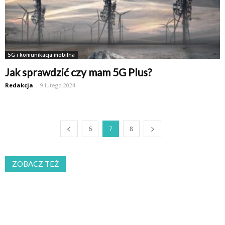
5G i komunikacja mobilna
Jak sprawdzić czy mam 5G Plus?
Redakcja
-
9 lutego 2024
6
7
8
ZOBACZ TEŻ