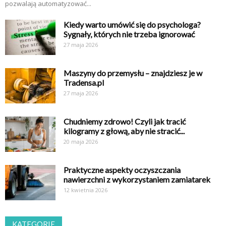
pozwalają automatyzować...
Kiedy warto umówić się do psychologa?
Sygnały, których nie trzeba ignorować
27 maja 2026
Maszyny do przemysłu – znajdziesz je w
Tradensa.pl
27 maja 2026
Chudniemy zdrowo! Czyli jak tracić
kilogramy z głową, aby nie stracić...
20 maja 2026
Praktyczne aspekty oczyszczania
nawierzchni z wykorzystaniem zamiatarek
12 kwietnia 2026
KATEGORIE