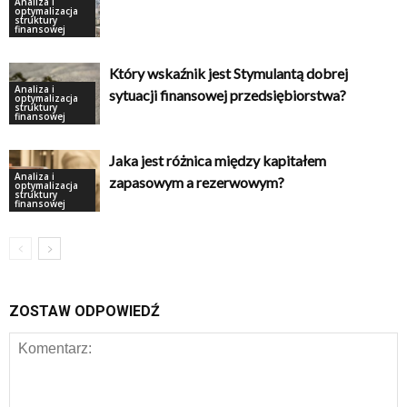
Analiza i
optymalizacja
struktury
finansowej
Który wskaźnik jest Stymulantą dobrej
Analiza i
sytuacji finansowej przedsiębiorstwa?
optymalizacja
struktury
finansowej
Jaka jest różnica między kapitałem
Analiza i
zapasowym a rezerwowym?
optymalizacja
struktury
finansowej
ZOSTAW ODPOWIEDŹ