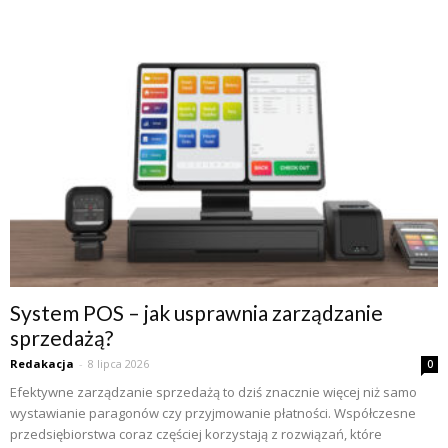
System POS – jak usprawnia zarządzanie
sprzedażą?
Redakacja
-
8 lipca 2026
0
Efektywne zarządzanie sprzedażą to dziś znacznie więcej niż samo
wystawianie paragonów czy przyjmowanie płatności. Współczesne
przedsiębiorstwa coraz częściej korzystają z rozwiązań, które