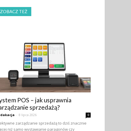
ZOBACZ TEŻ
ystem POS – jak usprawnia
arządzanie sprzedażą?
edakacja
-
8 lipca 2026
0
ektywne zarządzanie sprzedażą to dziś znacznie
ęcej niż samo wystawianie paragonów czy