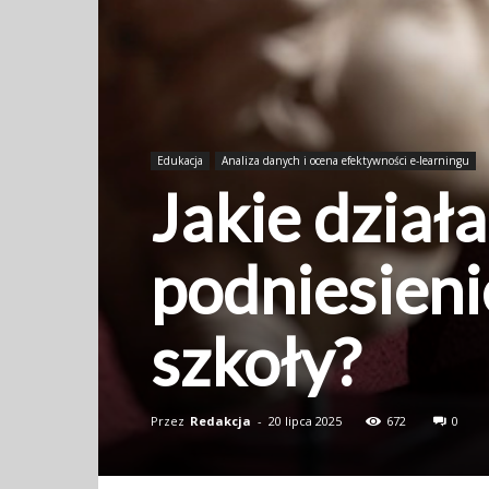
Edukacja
Analiza danych i ocena efektywności e-learningu
Jakie dział
podniesieni
szkoły?
Przez
Redakcja
-
20 lipca 2025
672
0