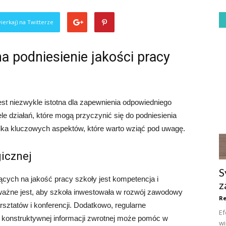
ierkaj) na Twitterze
na podniesienie jakości pracy
est niezwykle istotna dla zapewnienia odpowiedniego
ele działań, które mogą przyczynić się do podniesienia
ilka kluczowych aspektów, które warto wziąć pod uwagę.
icznej
S
ych na jakość pracy szkoły jest kompetencja i
z
ważne jest, aby szkoła inwestowała w rozwój zawodowy
R
sztatów i konferencji. Dodatkowo, regularne
Ef
im konstruktywnej informacji zwrotnej może pomóc w
wi