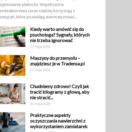
zyjmowanie płatności. Współczesne
zedsiębiorstwa coraz częściej korzystają z
związań, które pozwalają automatyzować...
Kiedy warto umówić się do
psychologa? Sygnały, których
nie trzeba ignorować
27 maja 2026
Maszyny do przemysłu –
znajdziesz je w Tradensa.pl
27 maja 2026
Chudniemy zdrowo! Czyli jak
tracić kilogramy z głową, aby
nie stracić...
20 maja 2026
Praktyczne aspekty
oczyszczania nawierzchni z
wykorzystaniem zamiatarek