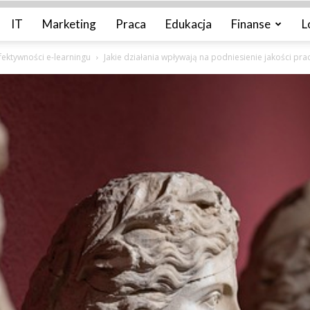
IT
Marketing
Praca
Edukacja
Finanse
L
fektywności e-learningu
Jakie działania wpływają na podniesienie jakości pra