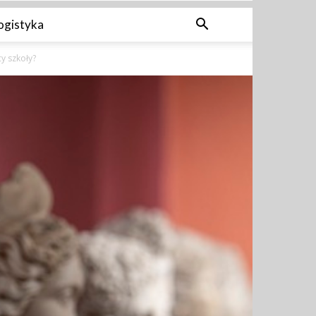
ogistyka
cy szkoły?