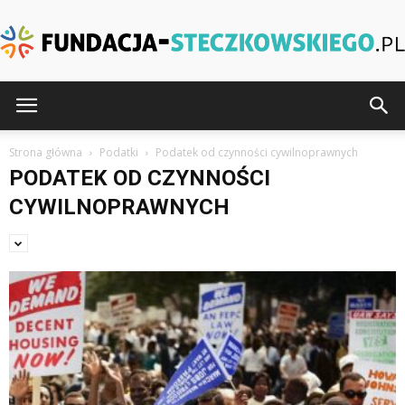
Fundacja-
Strona główna
Podatki
Podatek od czynności cywilnoprawnych
PODATEK OD CZYNNOŚCI
Steczkowskiego.pl
CYWILNOPRAWNYCH