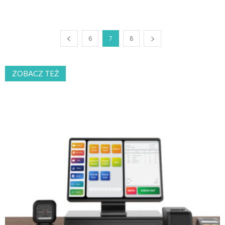
6
7
8
ZOBACZ TEŻ