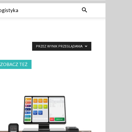
ogistyka
PRZEZ WYNIK PRZEGLĄDANIA
ZOBACZ TEŻ