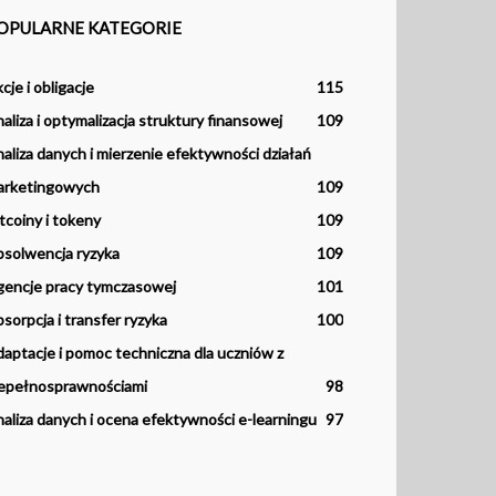
OPULARNE KATEGORIE
cje i obligacje
115
aliza i optymalizacja struktury finansowej
109
aliza danych i mierzenie efektywności działań
arketingowych
109
tcoiny i tokeny
109
solwencja ryzyka
109
encje pracy tymczasowej
101
sorpcja i transfer ryzyka
100
aptacje i pomoc techniczna dla uczniów z
epełnosprawnościami
98
aliza danych i ocena efektywności e-learningu
97