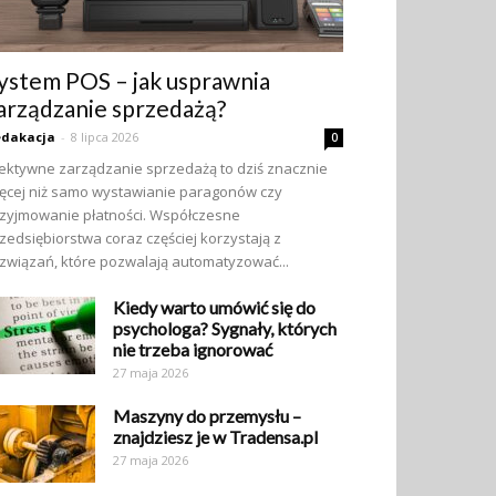
ystem POS – jak usprawnia
arządzanie sprzedażą?
edakacja
-
8 lipca 2026
0
ektywne zarządzanie sprzedażą to dziś znacznie
ęcej niż samo wystawianie paragonów czy
zyjmowanie płatności. Współczesne
zedsiębiorstwa coraz częściej korzystają z
związań, które pozwalają automatyzować...
Kiedy warto umówić się do
psychologa? Sygnały, których
nie trzeba ignorować
27 maja 2026
Maszyny do przemysłu –
znajdziesz je w Tradensa.pl
27 maja 2026