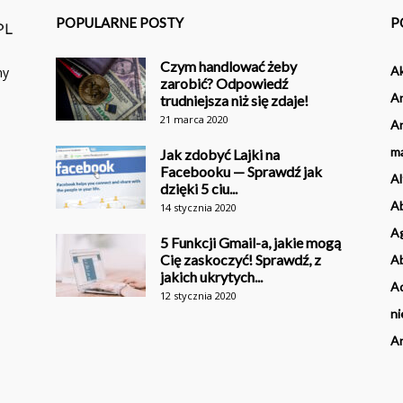
POPULARNE POSTY
P
Czym handlować żeby
Ak
ny
zarobić? Odpowiedź
An
trudniejsza niż się zdaje!
21 marca 2020
An
m
Jak zdobyć Lajki na
Facebooku — Sprawdź jak
Al
dzięki 5 ciu...
Ab
14 stycznia 2020
Ag
5 Funkcji Gmail-a, jakie mogą
Cię zaskoczyć! Sprawdź, z
Ab
jakich ukrytych...
Ad
12 stycznia 2020
ni
An