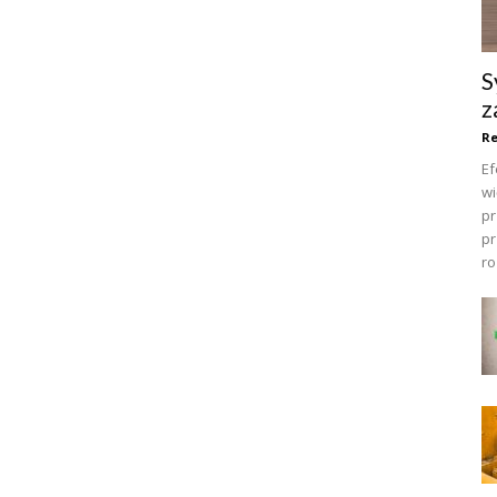
S
z
R
Ef
wi
pr
pr
ro