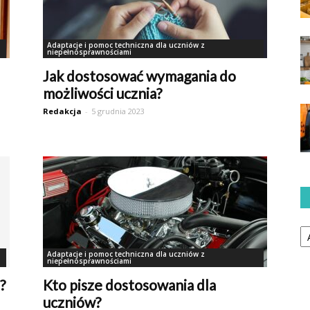
Adaptacje i pomoc techniczna dla uczniów z
niepełnosprawnościami
Jak dostosować wymagania do
możliwości ucznia?
Redakcja
-
5 grudnia 2023
Ka
Adaptacje i pomoc techniczna dla uczniów z
niepełnosprawnościami
?
Kto pisze dostosowania dla
uczniów?