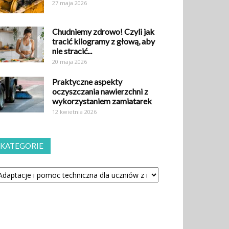
27 maja 2026
Chudniemy zdrowo! Czyli jak
tracić kilogramy z głową, aby
nie stracić...
20 maja 2026
Praktyczne aspekty
oczyszczania nawierzchni z
wykorzystaniem zamiatarek
12 kwietnia 2026
KATEGORIE
tegorie