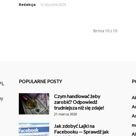
Redakcja
-
12 stycznia 2024
Strona 10 z 10
POPULARNE POSTY
P
Czym handlować żeby
Ak
ny
zarobić? Odpowiedź
An
trudniejsza niż się zdaje!
21 marca 2020
An
m
Jak zdobyć Lajki na
Facebooku — Sprawdź jak
Al