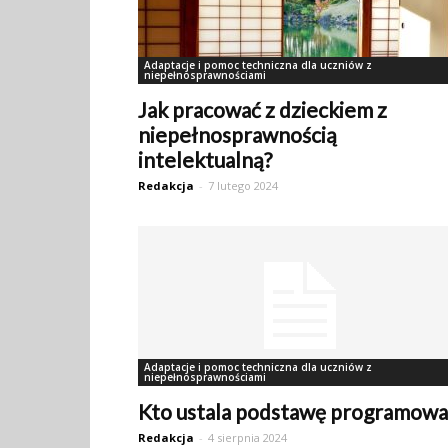
Adaptacje i pomoc techniczna dla uczniów z
niepełnosprawnościami
Jak pracować z dzieckiem z
niepełnosprawnością
intelektualną?
Redakcja
-
7 lutego 2024
Adaptacje i pomoc techniczna dla uczniów z
niepełnosprawnościami
Kto ustala podstawę programowa
Redakcja
-
4 sierpnia 2024