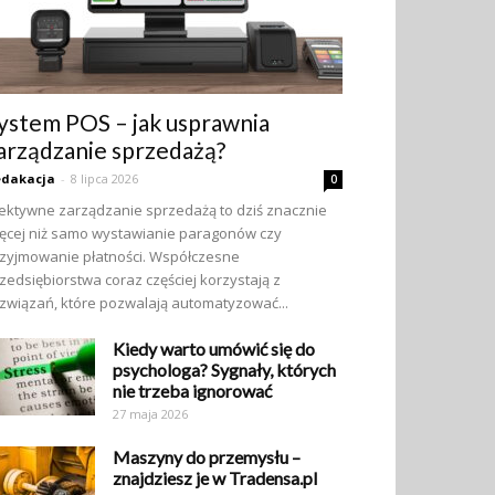
ystem POS – jak usprawnia
arządzanie sprzedażą?
edakacja
-
8 lipca 2026
0
ektywne zarządzanie sprzedażą to dziś znacznie
ęcej niż samo wystawianie paragonów czy
zyjmowanie płatności. Współczesne
zedsiębiorstwa coraz częściej korzystają z
związań, które pozwalają automatyzować...
Kiedy warto umówić się do
psychologa? Sygnały, których
nie trzeba ignorować
27 maja 2026
Maszyny do przemysłu –
znajdziesz je w Tradensa.pl