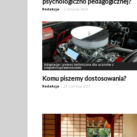
psychologiczno pedagogicznej?
Redakcja
-
2 sierpnia 2024
Adaptacje i pomoc techniczna dla uczniów z
niepełnosprawnościami
Komu piszemy dostosowania?
Redakcja
-
23 czerwca 2025