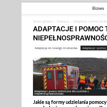
Biznes
Strona główna
Edukacja
Adaptacje i pomoc techn
ADAPTACJE I POMOC 
NIEPEŁNOSPRAWNOŚC
Adaptacja do nowego środowiska
Adaptacje i pomoc
Adaptacje i pomoc techniczna dla uczniów z
niepełnosprawnościami
Jakie są formy udzielania pomocy