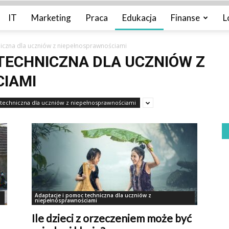
IT
Marketing
Praca
Edukacja
Finanse
L
iczna dla uczniów z niepełnosprawnościami
TECHNICZNA DLA UCZNIÓW Z
IAMI
 techniczna dla uczniów z niepełnosprawnościami
Adaptacje i pomoc techniczna dla uczniów z
niepełnosprawnościami
Ile dzieci z orzeczeniem może być