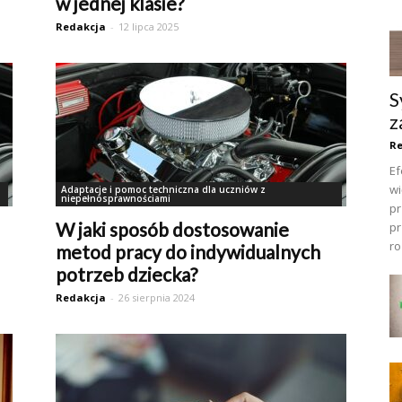
w jednej klasie?
Redakcja
-
12 lipca 2025
S
z
R
Ef
wi
Adaptacje i pomoc techniczna dla uczniów z
niepełnosprawnościami
pr
W jaki sposób dostosowanie
pr
ro
metod pracy do indywidualnych
potrzeb dziecka?
Redakcja
-
26 sierpnia 2024