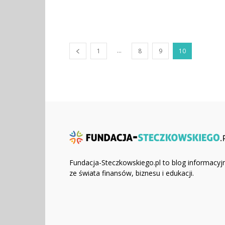
...
1
8
9
10
Fundacja-Steczkowskiego.pl to blog informacyj
ze świata finansów, biznesu i edukacji.