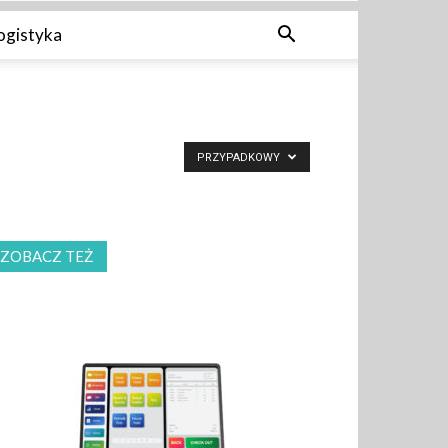
ogistyka
PRZYPADKOWY
ZOBACZ TEŻ