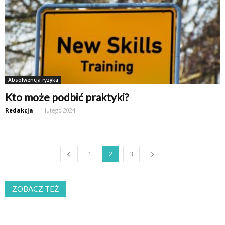
Absolwencja ryzyka
Kto może podbić praktyki?
Redakcja
-
1 lutego 2024
1
2
3
ZOBACZ TEŻ