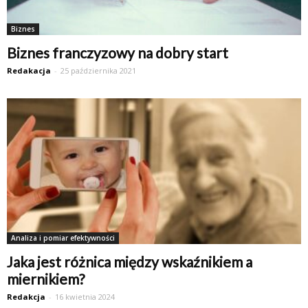
Biznes
Biznes franczyzowy na dobry start
Redakacja
-
25 października 2021
Analiza i pomiar efektywności
Jaka jest różnica między wskaźnikiem a
miernikiem?
Redakcja
-
16 kwietnia 2024