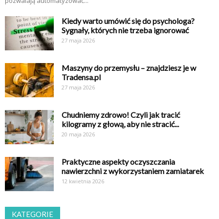
pozwalają automatyzować...
Kiedy warto umówić się do psychologa?
Sygnały, których nie trzeba ignorować
27 maja 2026
Maszyny do przemysłu – znajdziesz je w
Tradensa.pl
27 maja 2026
Chudniemy zdrowo! Czyli jak tracić
kilogramy z głową, aby nie stracić...
20 maja 2026
Praktyczne aspekty oczyszczania
nawierzchni z wykorzystaniem zamiatarek
12 kwietnia 2026
KATEGORIE